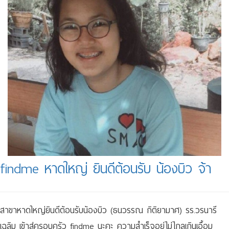
findme หาดใหญ่ ยินดีต้อนรับ น้องบิว จ้า
สาขาหาดใหญ่ยินดีต้อนรับน้องบิว (ธนวรรณ กิติยามาศ) รร.วรนารี
เฉลิม เข้าสู่ครอบครัว findme นะคะ ความสำเร็จอยู่ไม่ไกลเกินเอื้อม