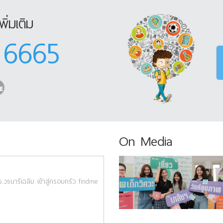
ิ่มเติม
 6665
On Media
.วรนารีเฉลิม เข้าสู่ครอบครัว findme