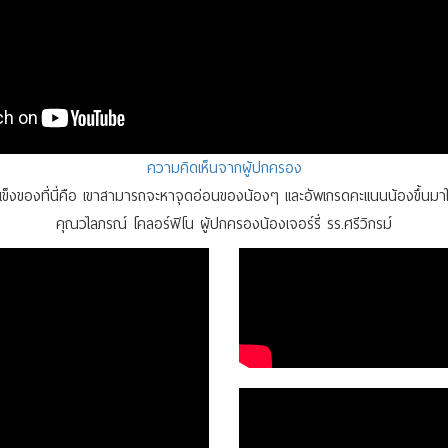
ความคิดเห็นจากผู้ปกครอง
แข็งของที่นี่คือ เขาสามารถจะหาจุดอ่อนของน้องๆ และอัพเกรดคะแนนน้องขึ้นมาให
คุณวไลภรณ์ โคลอร์ฟิโน ผู้ปกครองน้องเจอร์รี่ รร.ศรีวิกรม์