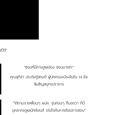
้ได้"
"ชอบที่มีการดูแลน้อง ชอบมากค่ะ"
คุณสุทิสา ประดิษฐ์สถบดี ผู้ปกครองน้องไรอัน รร.อัส
สัมชัญสมุทรปราการ
"ได้ถามจากเพื่อนๆ ผปค. รุ่นก่อนๆ ก็บอกว่า ที่นี่
บุคลากรดูแลนักเรียนดี จริงใจกับการเรียนการสอน"