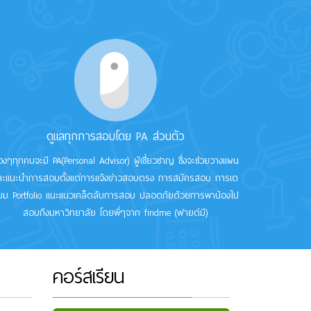
ดูแลทุกการสอบโดย PA ส่วนตัว
องๆทุกคนจะมี PA(Personal Advisor) ผู้เชี่ยวชาญ ซึ่งจะช่วยวางแผน
ละแนะนำการสอบตั้งแต่การแจ้งข่าวสอบตรง การสมัครสอบ การเต
ียม Portfolio แนะแนวเคล็ดลับการสอบ ปลอดภัยด้วยการพาน้องไป
สอบถึงมหาวิทยาลัย โดยพี่ๆจาก findme (ฟายด์มี)
คอร์สเรียน