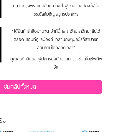
คุณเบญจพร กฤตลักษณ์วงศ์ ผู้ปกครองน้องโฟร์ค
รร.อัสสัมชัญสมุทรปราการ
"ได้ยินคำร่ำลือมานาน ว่าที่นี่ Ent เข้ามหาวิทยาลัยได้
ตลอด ชอบที่ดูแลน้องดี เวลาน้องๆมีอะไรก็สามารถ
สอบถามได้ตลอดเวลา"
คุณสุวดี ยืนยง ผู้ปกครองน้องแนน รร.เซนต์โยเซฟทิพ
วัล
ชมคลิปทั้งหมด
ร็จ