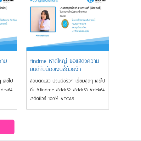
วาม
findme หาดใหญ่ ขอแสดงความ
ยินดีกับน้องเจนซี่ด้วยจ้า
ๆ เลยไป
สอบติดแล้ว ปรบมือรัวๆ เยี่ยมสุดๆ เลยไป
#dek64
ค่ะ #findme #dek62 #dek63 #dek64
#ติดชัวร์ 100% #TCAS